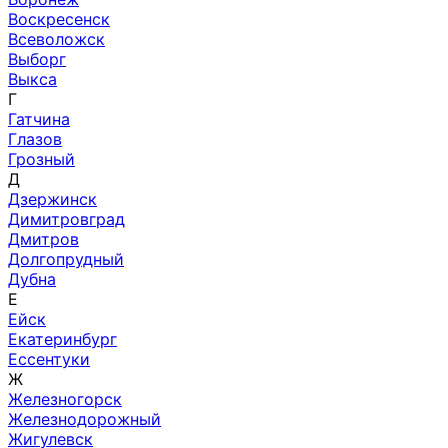
Воскресенск
Всеволожск
Выборг
Выкса
Г
Гатчина
Глазов
Грозный
Д
Дзержинск
Димитровград
Дмитров
Долгопрудный
Дубна
Е
Ейск
Екатеринбург
Ессентуки
Ж
Железногорск
Железнодорожный
Жигулевск