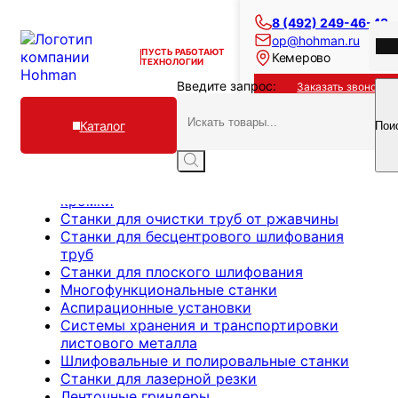
8 (492) 249-46-43
op@hohman.ru
ПУСТЬ РАБОТАЮТ
Кемерово
ТЕХНОЛОГИИ
Введите запрос:
Заказать звонок
Каталог
Пои
Станки для обработки листа перед
лазерной резкой
Станки для удаления грата и скругления
Владимир
кромки
Отзывы
Станки для очистки труб от ржавчины
Лизинг
Контакты
Станки для бесцентрового шлифования
Кейсы
труб
Технические документы
Станки для плоского шлифования
О компании
Блог
Многофункциональные станки
op@hohman.ru
Аспирационные установки
8 (492) 249-46-43
Системы хранения и транспортировки
листового металла
Шлифовальные и полировальные станки
Станки для лазерной резки
Заказать звонок
Ленточные гриндеры