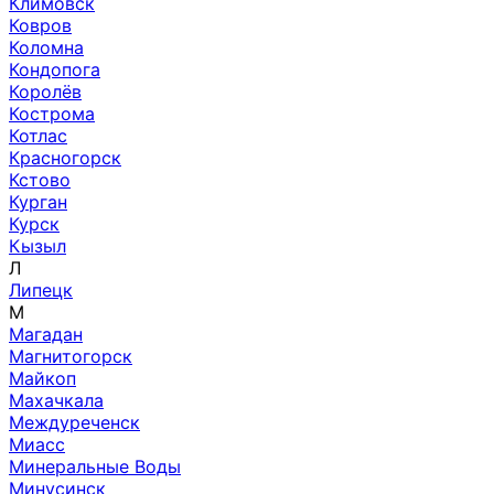
Климовск
Ковров
Коломна
Кондопога
Королёв
Кострома
Котлас
Красногорск
Кстово
Курган
Курск
Кызыл
Л
Липецк
М
Магадан
Магнитогорск
Майкоп
Махачкала
Междуреченск
Миасс
Минеральные Воды
Минусинск