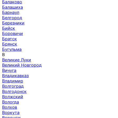
Балаково
Балашиха
Барнаул
Белгород
Березники
Бийск
Боровичи
Братск
Брянск
Бугульма
В
Великие Луки
Великий Новгород
Вичуга
Владикавказ
Владимир
Волгоград
Волгодонск
Волжский
Вологда
Волхов
Воркута
Воронеж